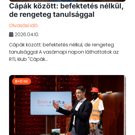
Cápák között: befektetés nélkül,
de rengeteg tanulsággal
Olvasási idő:
2026.04.10.
Cápák között: befektetés nélkül, de rengeteg
tanulsággal A vasárnapi napon láthattatok az
RTL klub "Cápák...
B+D hír