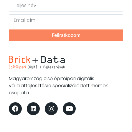
Feliratkozom
Magyarország első építőipari digitális
vállalatfejlesztésre specializálódott mérnök
csapata.