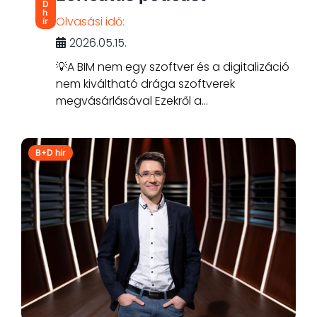
D
h
Olvasási idő:
ír
2026.05.15.
💡A BIM nem egy szoftver és a digitalizáció
nem kiváltható drága szoftverek
megvásárlásával Ezekről a...
B+D hír