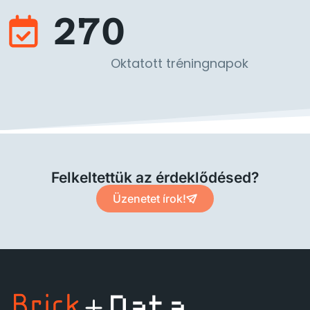
270
Oktatott tréningnapok
Felkeltettük az érdeklődésed?
Üzenetet írok!