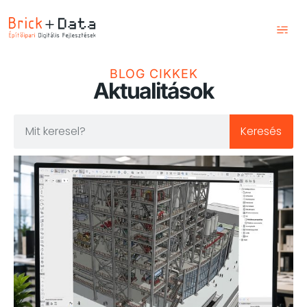
Kezdőlap
BLOG CIKKEK
Aktualitások
Szolgáltatások
Képzések
Keresés
Blog
Csapatunk
Kapcsolat