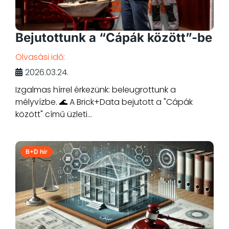
Bejutottunk a “Cápák között”-be
Olvasási idő:
2026.03.24.
Izgalmas hírrel érkezünk: beleugrottunk a
mélyvízbe. 🌊 A Brick+Data bejutott a "Cápák
között" című üzleti...
B+D hír