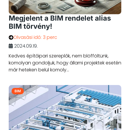
Megjelent a BIM rendelet alias
BIM törvény!
Olvasási idő:
3 perc
2024.09.19.
Kedves építőipari szereplők, nem blöfföltünk,
komolyan gondoljuk, hogy állami projektek esetén
már heteken belül komoly...
BIM