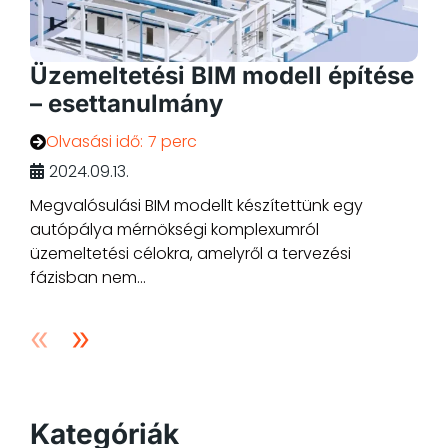
Üzemeltetési BIM modell építése
– esettanulmány
Olvasási idő:
7 perc
2024.09.13.
Megvalósulási BIM modellt készítettünk egy
autópálya mérnökségi komplexumról
üzemeltetési célokra, amelyről a tervezési
fázisban nem...
Kategóriák