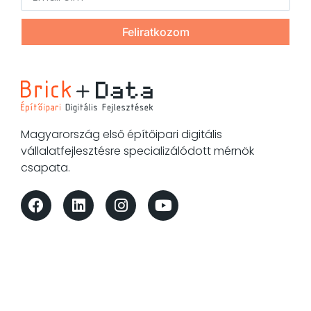
Feliratkozom
Magyarország első építőipari digitális
vállalatfejlesztésre specializálódott mérnök
csapata.