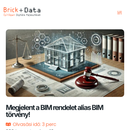
Kezdőlap
Szolgáltatások
Képzések
Blog
Csapatunk
Kapcsolat
Megjelent a BIM rendelet alias BIM
törvény!
Olvasási idő: 3 perc