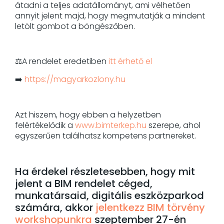
átadni a teljes adatállományt, ami vélhetően
annyit jelent majd, hogy megmutatják a mindent
letölt gombot a böngészőben.
⚖️A rendelet eredetiben
itt érhető el
➡️
https://magyarkozlony.hu
Azt hiszem, hogy ebben a helyzetben
felértékelődik a
www.bimterkep.hu
szerepe, ahol
egyszerűen találhatsz kompetens partnereket.
Ha érdekel részletesebben, hogy mit
jelent a BIM rendelet céged,
munkatársaid, digitális eszközparkod
számára, akkor
jelentkezz BIM törvény
workshopunkra
szeptember 27-én