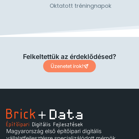
Oktatott tréningnapok
Felkeltettük az érdeklődésed?
Üzenetet írok!
Magyarország első építőipari digitális
vállalatfejlesztésre specializálódott mérnök