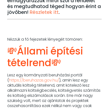
elmagyarázzuk miről szól a rendelet
és megtudhatod téged hogyan érint a
jövőben!
Részletek itt
.
Nézzük a fő fejezetek lényegét tömören:
💸Állami építési
tételrend💸
Lesz egy kormányzati beruházási portál
(
https://beruhazas.gov.hu/
), amin lesz egy
aktuális költség tételrend, amit kötelező lesz
alkalmazni költségbecslés, költségvetés számítás
és költség elszámolások során. Erre már nagy
szükség volt, mert az ajánlatok és projektek
összehasonlítása ezek nélkül nem vagy csak