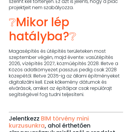
szerint kell történjen. Ez azt is jelenti, hogy a piac
projektjeit nem szabályozza.
❔Mikor lép
hatályba?❔
Magasépítés és útépítés területeken most
szeptember végén, majd évente: vasútépítés
2026, vízépítés 2027, közműépítés 2028. Illetve a
Közös adatkörnyezet passzus pedig csak 2028
közepétől. Illetve 2035-ig az állami építményeket
digitalizálni kell. Ezek kőkemény dátumok és
elvárások, amiket az építőipar csak repülőrajt
segítségével fog tudni teljesíteni.
Jelentkezz
BIM törvény mini
kurzusunkra
, ahol érthetően