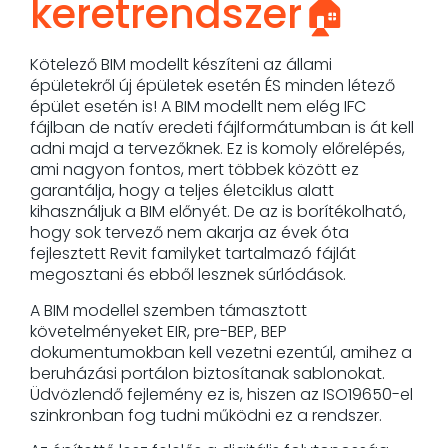
keretrendszer🏠
Kötelező BIM modellt készíteni az állami
épületekről új épületek esetén ÉS minden létező
épület esetén is! A BIM modellt nem elég IFC
fájlban de natív eredeti fájlformátumban is át kell
adni majd a tervezőknek. Ez is komoly előrelépés,
ami nagyon fontos, mert többek között ez
garantálja, hogy a teljes életciklus alatt
kihasználjuk a BIM előnyét. De az is borítékolható,
hogy sok tervező nem akarja az évek óta
fejlesztett Revit familyket tartalmazó fájlát
megosztani és ebből lesznek súrlódások.
A BIM modellel szemben támasztott
követelményeket EIR, pre-BEP, BEP
dokumentumokban kell vezetni ezentúl, amihez a
beruházási portálon biztosítanak sablonokat.
Üdvözlendő fejlemény ez is, hiszen az ISO19650-el
szinkronban fog tudni működni ez a rendszer.