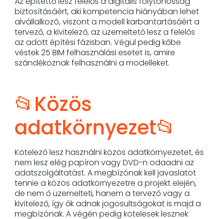
Az építettő lesz felelős a digitális folytonosság
biztosításáért, aki kompetencia hiányában lehet
alvállalkozó, viszont a modell karbantartásáért a
tervező, a kivitelező, az üzemeltető lesz a felelős
az adott építési fázisban. Végül pedig kőbe
véstek 25 BIM felhasználási esetet is, amire
szándékoznak felhasználni a modelleket.
📂Közös
adatkörnyezet📂
Kötelező lesz használni közös adatkörnyezetet, és
nem lesz elég papíron vagy DVD-n odaadni az
adatszolgáltatást. A megbízónak kell javaslatot
tennie a közös adatkörnyezetre a projekt elején,
de nem ő üzemelteti, hanem a tervező vagy a
kivitelező, így ők adnak jogosultságokat is majd a
megbízónak. A végén pedig kötelesek lesznek