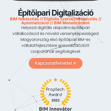
Építőipari Digitalizáció
BIM felkészítés // Digitális Szervezetfejlesztés //
Automatizáció // BIM Menedzsment
Helyezd digitális alapokra építőipari
vállalkozásod és növeld versenyképességed
Magyarország első építőipari BIM-es
vállalatfejlesztésre specializálódott
csapatának segítségével.
Kapcsolatfelvétel