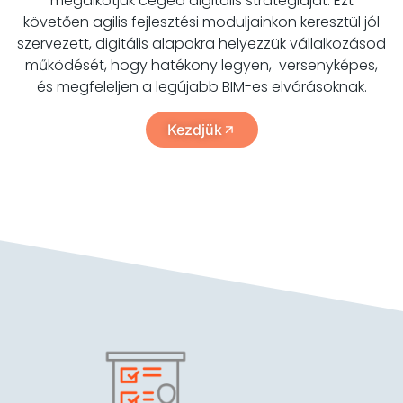
megalkotjuk céged digitális stratégiáját. Ezt
követően agilis fejlesztési moduljainkon keresztül jól
szervezett, digitális alapokra helyezzük vállalkozásod
működését, hogy hatékony legyen, versenyképes,
és megfeleljen a legújabb BIM-es elvárásoknak.
Kezdjük