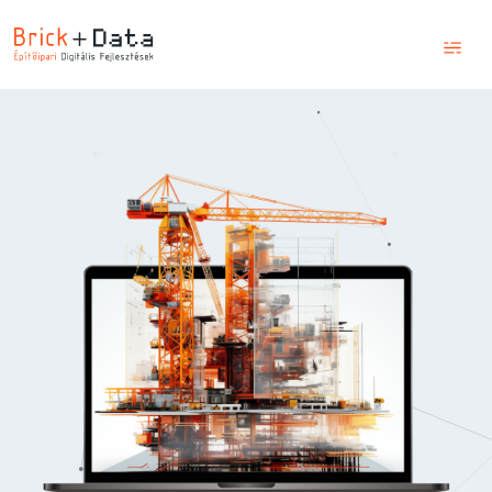
Kezdőlap
Szolgáltatások
Képzések
Blog
Csapatunk
Kapcsolat