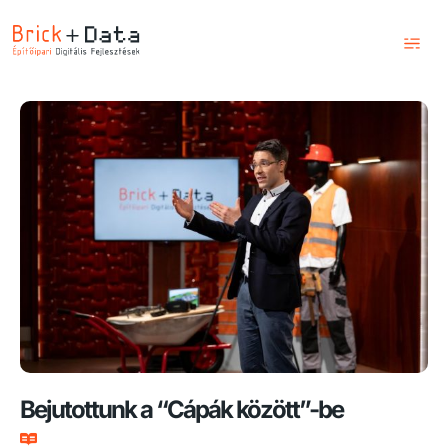
Kezdőlap
Szolgáltatások
Képzések
Blog
Csapatunk
Kapcsolat
Bejutottunk a “Cápák között”-be