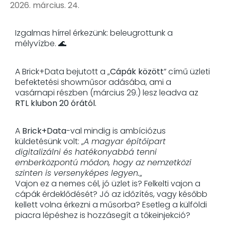
2026. március. 24.
Izgalmas hírrel érkezünk: beleugrottunk a
mélyvízbe. 🌊
A Brick+Data bejutott a „
Cápák között
” című üzleti
befektetési showműsor adásába, ami a
vasárnapi részben (március 29.) lesz leadva az
RTL klubon 20 órától.
A
Brick+Data
-val mindig is ambíciózus
küldetésünk volt: „
A magyar építőipart
digitalizálni és hatékonyabbá tenni
emberközpontú módon, hogy az nemzetközi
szinten is versenyképes legyen.
„
Vajon ez a nemes cél, jó üzlet is? Felkelti vajon a
cápák érdeklődését? Jó az időzítés, vagy később
kellett volna érkezni a műsorba? Esetleg a külföldi
piacra lépéshez is hozzásegít a tőkeinjekció?