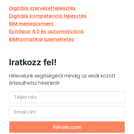
Digitális szervezetfejlesztés
Digitális kompetencia fejlesztés
BIM menedzsment
Építőipar 4.0 és automatizáció
BIMformatikai üzemeltetés
Iratkozz fel!
Hírlevelünk segítségéről mindig az elsők között
értesülhetsz híreinkről!
Feliratkozom