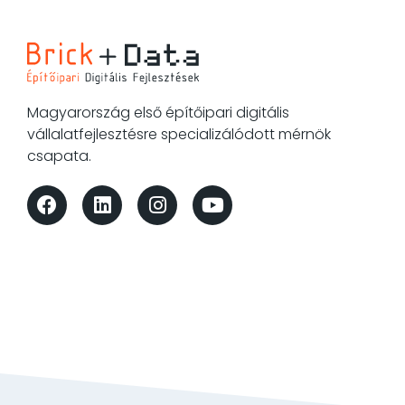
Magyarország első építőipari digitális
vállalatfejlesztésre specializálódott mérnök
csapata.