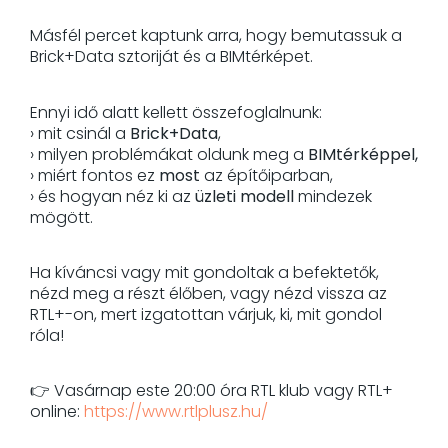
Másfél percet kaptunk arra, hogy bemutassuk a
Brick+Data sztoriját és a BIMtérképet.
Ennyi idő alatt kellett összefoglalnunk:
› mit csinál a
Brick+Data
,
› milyen problémákat oldunk meg a
BIMtérképpel,
› miért fontos ez
most
az építőiparban,
› és hogyan néz ki az
üzleti modell
mindezek
mögött.
Ha kíváncsi vagy mit gondoltak a befektetők,
nézd meg a részt élőben, vagy nézd vissza az
RTL+-on, mert izgatottan várjuk, ki, mit gondol
róla!
👉 Vasárnap este 20:00 óra RTL klub vagy RTL+
online:
https://www.rtlplusz.hu/