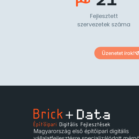
Fejlesztett
szervezetek száma
Üzenetet írok!
Magyarország első építőipari digitális
vállalatfejlesztésre specializálódott mérn