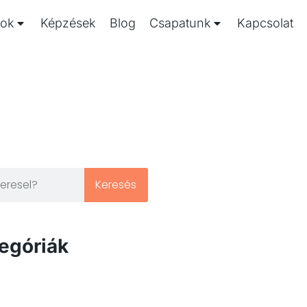
sok
Képzések
Blog
Csapatunk
Kapcsolat
Keresés
egóriák