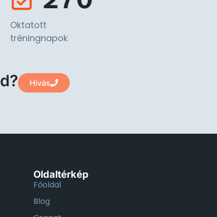
Oktatott
tréningnapok
ed?
Hívás
Oldaltérkép
Főoldal
Blog