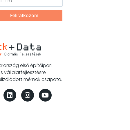
Feliratkozom
ország első építőipari
is vállalatfejlesztésre
alizálódott mérnök csapata.