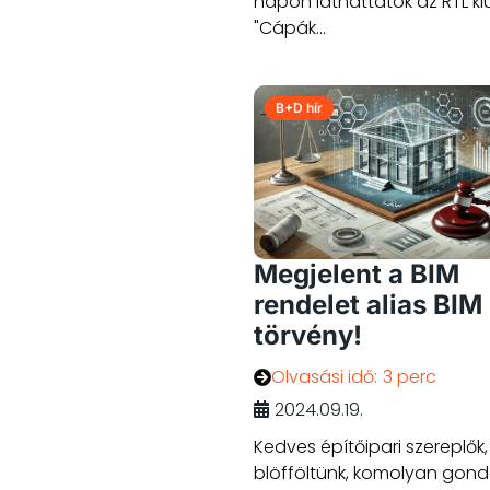
napon láthattatok az RTL kl
"Cápák...
B+D hír
Megjelent a BIM
rendelet alias BIM
törvény!
Olvasási idő:
3 perc
2024.09.19.
Kedves építőipari szereplők
blöfföltünk, komolyan gondo