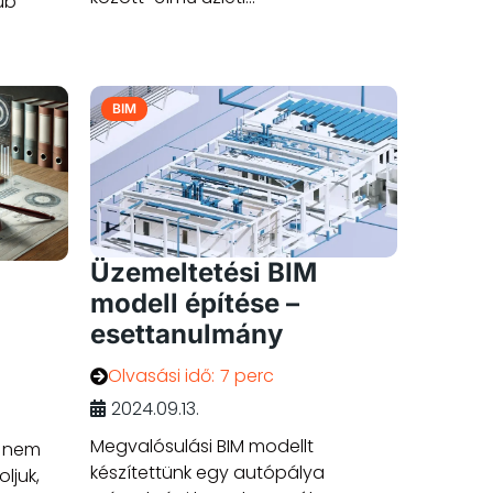
ub
BIM
Üzemeltetési BIM
modell építése –
esettanulmány
Olvasási idő:
7 perc
2024.09.13.
Megvalósulási BIM modellt
, nem
készítettünk egy autópálya
ljuk,