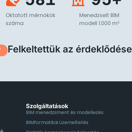
Oktatott mérnökök
Menedzselt BIM
száma
modell 1.000 m²
Felkeltettük az érdeklődés
Szolgáltatások
BIM menedzsment és modellezés
BIMformatikai üzemeltetés
ök