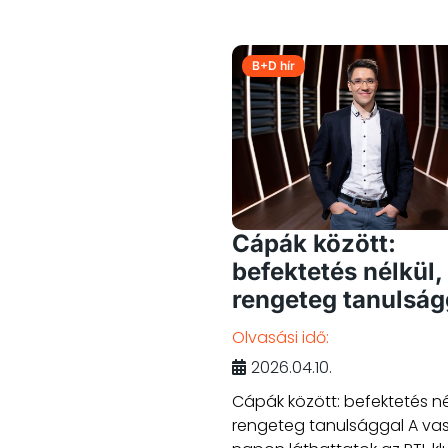
B+D hír
Cápák között:
befektetés nélkül,
rengeteg tanulság
Olvasási idő:
2026.04.10.
Cápák között: befektetés né
rengeteg tanulsággal A va