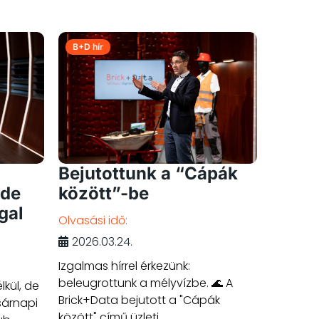
B+D hír
Bejutottunk a “Cápák
 de
között”-be
gal
Olvasási idő:
2026.03.24.
Izgalmas hírrel érkezünk:
beleugrottunk a mélyvízbe. 🌊 A
lkül, de
Brick+Data bejutott a "Cápák
sárnapi
között" című üzleti...