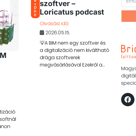
B
szoftver –
+
D
Loricatus podcast
h
ír
Olvasási idő:
2026.05.15.
💡A BIM nem egy szoftver és
a digitalizáció nem kiváltható
IM
drága szoftverek
megvásárlásával Ezekről a...
Magyar
digitál
speci
tizáció
softnál
ánon