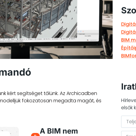
Szo
Digitá
Digitá
BIM 
Építő
BIMfo
mmandó
Irat
nk kért segítséget tőlünk. Az Archicadben
Hírlev
 modelljük fokozatosan megadta magát, és
elsők 
A BIM nem