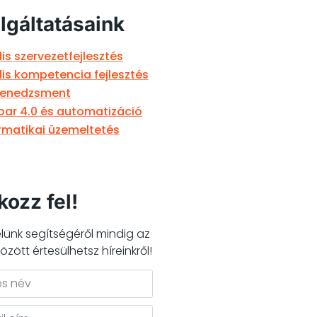
lgáltatásaink
lis szervezetfejlesztés
lis kompetencia fejlesztés
menedzsment
ipar 4.0 és automatizáció
rmatikai üzemeltetés
kozz fel!
elünk segítségéről mindig az
között értesülhetsz híreinkről!