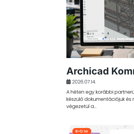
Archicad Ko
2026.07.14.
A héten egy korábbi partnerü
készülő dokumentációjuk és
végezetül a...
B+D hír