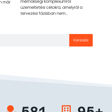
mérnökségi komplexumról
én már
üzemeltetési célokra, amelyről a
tervezési fázisban nem...
Keresés
581
95+