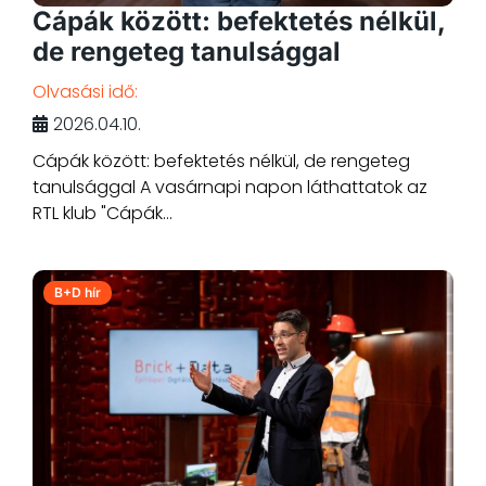
Cápák között: befektetés nélkül,
de rengeteg tanulsággal
Olvasási idő:
2026.04.10.
Cápák között: befektetés nélkül, de rengeteg
tanulsággal A vasárnapi napon láthattatok az
RTL klub "Cápák...
B+D hír