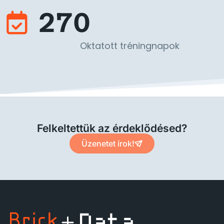
270
Oktatott tréningnapok
Felkeltettük az érdeklődésed?
Üzenetet írok!