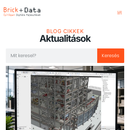
Kezdőlap
BLOG CIKKEK
Aktualitások
Szolgáltatások
Képzések
Keresés
Blog
Csapatunk
Kapcsolat