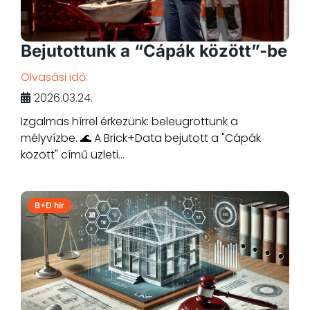
Bejutottunk a “Cápák között”-be
Olvasási idő:
2026.03.24.
Izgalmas hírrel érkezünk: beleugrottunk a
mélyvízbe. 🌊 A Brick+Data bejutott a "Cápák
között" című üzleti...
B+D hír