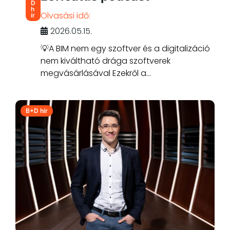
D
h
Olvasási idő:
ír
2026.05.15.
💡A BIM nem egy szoftver és a digitalizáció
nem kiváltható drága szoftverek
megvásárlásával Ezekről a...
B+D hír