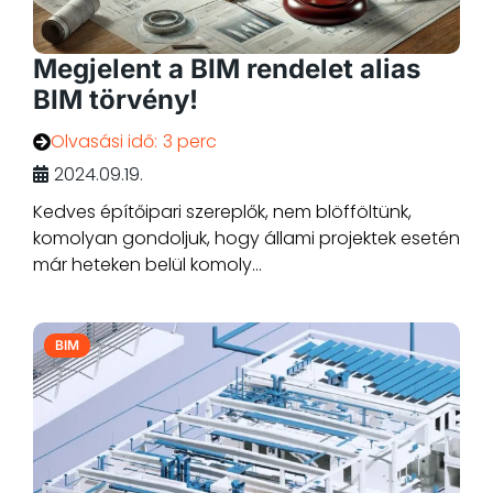
Megjelent a BIM rendelet alias
BIM törvény!
Olvasási idő:
3 perc
2024.09.19.
Kedves építőipari szereplők, nem blöfföltünk,
komolyan gondoljuk, hogy állami projektek esetén
már heteken belül komoly...
BIM