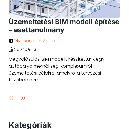
Üzemeltetési BIM modell építése
– esettanulmány
Olvasási idő:
7 perc
2024.09.13.
Megvalósulási BIM modellt készítettünk egy
autópálya mérnökségi komplexumról
üzemeltetési célokra, amelyről a tervezési
fázisban nem...
Kategóriák