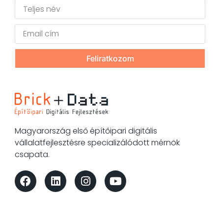
Feliratkozom
Magyarország első építőipari digitális
vállalatfejlesztésre specializálódott mérnök
csapata.