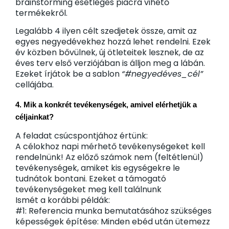
brainstorming esetleges piacra vihető
termékekről.
Legalább 4 ilyen célt szedjetek össze, amit az
egyes negyedévekhez hozzá lehet rendelni. Ezek
év közben bővülnek, új ötleteitek lesznek, de az
éves terv első verziójában is álljon meg a lábán.
Ezeket írjátok be a sablon
“#negyedéves_cél”
cellájába.
4. 
Mik a konkrét tevékenységek, amivel elérhetjük a 
céljainkat?
A feladat csúcspontjához értünk:
A célokhoz napi mérhető tevékenységeket kell
rendelnünk! Az előző számok nem (feltétlenül)
tevékenységek, amiket kis egységekre le
tudnátok bontani. Ezeket a támogató
tevékenységeket meg kell találnunk
Ismét a korábbi példák:
#1: Referencia munka bemutatásához szükséges
képességek építése: Minden ebéd után ütemezz