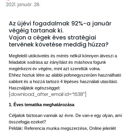
2021. január. 28.
Az újévi fogadalmak 92%-a január
végéig tartanak ki.
Vajon a cégek éves stratégiai
tervének követése meddig húzza?
Megfelelő utókövetés és mérés nélkül könnyen átveszi a 
feladatok sodrása az irányítást és máshova fogunk 
Ehhez hoztuk létre az alábbi pofonegyszerűen használható 
sablont és a hozzá tartozó 4 lépéses használati utasítást. 
Használjátok egészséggel:
[download_after_email id=”1538″]
1. Éves tematika meghatározása
Céljaitok biztosan vannak az évre. De van-e egy olyan, ami 
összefogja ezeket?
Példák: Referencia munka megszerzése, Online jelenlét 