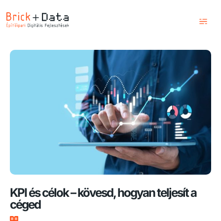
Kezdőlap
Szolgáltatások
Képzések
Blog
Csapatunk
Kapcsolat
KPI és célok – kövesd, hogyan teljesít a
céged