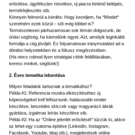
erősítése, ügyfélszám növelése, új piacra történő belépés, 
termékfejlesztés stb.
Könnyen felmerül a kérdés: Hogy kezeljem, ha *Mindet* 
szeretném ezek közül – sőt még többet is?
Természetesen párhuzamosan sok témán dolgozunk, de 
óriási segítség, ha kiemelünk egyet. Azt, amelyik leginkább 
formálja a cég jövőjét. Ez folyamatosan iránymutatást ad a 
döntési helyzetekben és a fókusz megőrzésében.
(Ha nincs rutinod ilyen stratégiai célok felállításában, 
keress minket, segítünk!)
2. 
Éves tematika lebontása
Milyen feladatok tartoznak a tematikához?
Példa #1: Referencia munka elkészítéséhez új 
képességeket kell felhúznunk: hatásosabb render 
készítése, beszédes skiccek vagy magyarázó ábrák 
gyártása, izgalmas leírás készítése stb.
Példa #2: Ha az “Online jelenlét erősítését” tűzzük ki, akkor 
az lehet egy csatorna építése (LinkedIn, Instagram, 
Facebook, Youtube, blog stb.), megjelenések online 