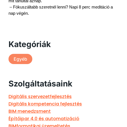
mit tanultál aznap.

– Fókuszáltabb szeretnél lenni? Napi 8 perc meditáció a 
nap végén.
Kategóriák
Egyéb
Szolgáltatásaink
Digitális szervezetfejlesztés
Digitális kompetencia fejlesztés
BIM menedzsment
Építőipar 4.0 és automatizáció
BIMformatikai üzemeltetés