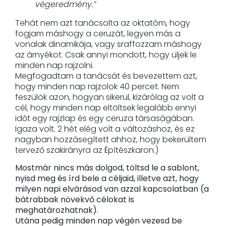
végeredmény.”
Tehát nem azt tanácsolta az oktatóm, hogy
fogjam máshogy a ceruzát, legyen más a
vonalak dinamikája, vagy sraffozzam máshogy
az árnyékot. Csak annyi mondott, hogy üljek le
minden nap rajzolni.
Megfogadtam a tanácsát és bevezettem azt,
hogy minden nap rajzolok 40 percet. Nem
feszülök azon, hogyan sikerül, kizárólag az volt a
cél, hogy minden nap eltöltsek legalább ennyi
időt egy rajzlap és egy ceruza társaságában.
Igaza volt. 2 hét elég volt a változáshoz, és ez
nagyban hozzásegített ahhoz, hogy bekerültem
tervező szakirányra az Építészkaron.)
Mostmár nincs más dolgod, töltsd le a sablont,
nyisd meg és írd bele a céljaid, illetve azt, hogy
milyen napi elvárásod van azzal kapcsolatban (a
bátrabbak növekvő célokat is
meghatározhatnak).
Utána pedig minden nap végén vezesd be