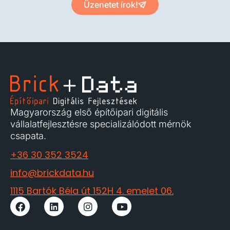
Üzenetet írok!
Magyarország első építőipari digitális
vállalatfejlesztésre specializálódott mérnök
csapata.
+36 30 352 3524
info@brickdata.hu
1115 Bartók Béla út 152H 4. emelet 06.