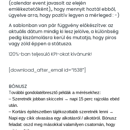
(calendar event javasolt az elején
emlékeztetőként),, hogy mennyit hoztál ebből,
ügyelve arra, hogy pozitív legyen a mérleged : -)
A sablonban van pár függvény előkészítve: az
aktuális dátum mindig ki lesz jelölve, a különbség
pedig kiszámolásra kerül és mutatja, hogy piros
vagy zöld éppen a státusza.
120%-ban teljesülő KPI-okat kívánunk!
[download_after_email id=”1538″]
BÓNUSZ
T
– Szeretnék jobban skiccelni → napi 15 perc rajzolás ebéd 
– Kortárs építészetben tájékozottabb szeretnék lenni → 
Napi egy cikk olvasása egy alkotásról / alkotóról. Bónusz 
feladat: oszd meg másokkal valamilyen csatornán, hogy 