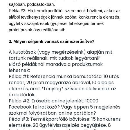
sajtóban, podcastokban.
Példa #3: Ha termékportfóliót szeretnénk bővíteni, akkor az 
alábbi tevékenységek jönnek szóba: konkurencia elemzés, 
ügyfél visszajelzések gyűjtése, lehetséges termék 
prototípusok összeállítása stb.
3. 
Milyen céljaink vannak számszerűsítve?
A kutatások (vagy megérzéseink) alapján mit
tartunk reálisnak, mit tudtok legyártani?
Előző példáknál maradva a produktumok
lehetnek:
Példa #1: Referencia munka bemutatása: 10 ütős
render, 20 profi magyarázó ábrával, 10 oldalas
elemzés, amit *tényleg* szívesen elolvasnak az
érdeklődők.
Példa #2: Erősebb online jelenlét: 10000
Facebook feliratkozó? Vagy éppen 5 megjelenés
szakmai folyóiratban, online portálon?
Péda #3: Termékportfólió bővítése: 15 konkurens
elemzése, 20 ügyfélvisszajelzés begyűjtése, 8