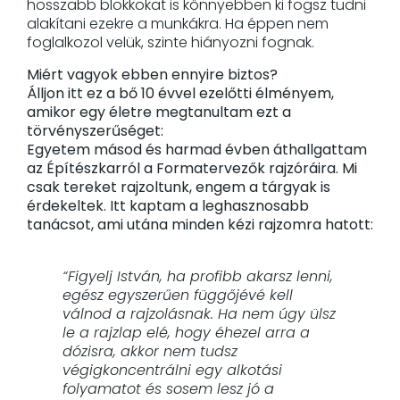
hosszabb blokkokat is könnyebben ki fogsz tudni
alakítani ezekre a munkákra. Ha éppen nem
foglalkozol velük, szinte hiányozni fognak.
Miért vagyok ebben ennyire biztos?
Álljon itt ez a bő 10 évvel ezelőtti élményem,
amikor egy életre megtanultam ezt a
törvényszerűséget:
Egyetem másod és harmad évben áthallgattam
az Építészkarról a Formatervezők rajzóráira. Mi
csak tereket rajzoltunk, engem a tárgyak is
érdekeltek. Itt kaptam a leghasznosabb
tanácsot, ami utána minden kézi rajzomra hatott:
“Figyelj István, ha profibb akarsz lenni,
egész egyszerűen függőjévé kell
válnod a rajzolásnak. Ha nem úgy ülsz
le a rajzlap elé, hogy éhezel arra a
dózisra, akkor nem tudsz
végigkoncentrálni egy alkotási
folyamatot és sosem lesz jó a