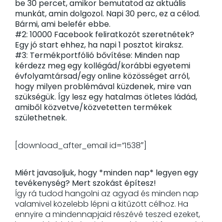
be 30 percet, amikor bemutatod az aktuális
munkát, amin dolgozol. Napi 30 perc, ez a célod.
Bármi, ami belefér ebbe.
#2: 10000 Facebook feliratkozót szeretnétek?
Egy jó start ehhez, ha napi 1 posztot kiraksz.
#3: Termékportfólió bővítése: Minden nap
kérdezz meg egy kollégád/korábbi egyetemi
évfolyamtársad/egy online közösséget arról,
hogy milyen problémával küzdenek, mire van
szükségük. Így lesz egy hatalmas ötletes ládád,
amiből közvetve/közvetetten termékek
születhetnek.
[download_after_email id=”1538″]
Miért javasoljuk, hogy
*minden nap*
legyen egy
tevékenység?
Mert szokást építesz!
Így rá tudod hangolni az agyad és minden nap
valamivel közelebb lépni a kitűzött célhoz. Ha
ennyire a mindennapjaid részévé teszed ezeket,