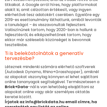
titkaikat. A Google arról híres, hogy platformokat
alakít ki, amit célzottan értékesít, vagy ingyen
elérhetővé tesz adatokért cserében. Egyelőre egy
2019-es esettanulmány láthattunk, amiből levonták
a tanulságot – és visszavonultak fejleszteni.
Valószínűnek tartom, hogy 2020-ban is hallunk a
fejlesztésről, és elképzelhetőnek tartom, hogy
ekkor már szélesebb közönséget is bevonnak
tesztelésbe.
Ti is belekóstolnátok a generatív
tervezésbe?
Léteznek mindenki számára elérhető szoftverek
(Autodesk Dynamo, Rhino+Grasshopper), amiknél
az alapokat viszonylag könnyen el lehet sajátítani
online tananyagok segítségével. Természetesen a
Brick+Data
-nál is van lehetőség elsajátítani az
alapokat online vagy akár személyes oktatás
keretei között.
Írjatok az info@brickdata.hu email címre, ha
szeretnétek egy listát az online