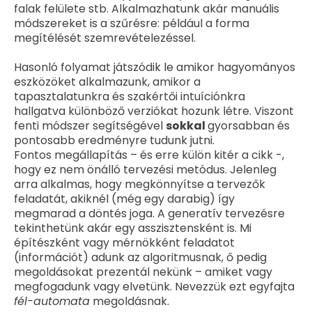
falak felülete stb. Alkalmazhatunk akár manuális
módszereket is a szűrésre: például a forma
megítélését szemrevételezéssel.
Hasonló folyamat játszódik le amikor hagyományos
eszközöket alkalmazunk, amikor a
tapasztalatunkra és szakértői intuíciónkra
hallgatva különböző verziókat hozunk létre. Viszont
fenti módszer segítségével
sokkal
gyorsabban és
pontosabb eredményre tudunk jutni.
Fontos megállapítás – és erre külön kitér a cikk -,
hogy ez nem önálló tervezési metódus. Jelenleg
arra alkalmas, hogy megkönnyítse a tervezők
feladatát, akiknél (még egy darabig) így
megmarad a döntés joga. A generatív tervezésre
tekinthetünk akár egy asszisztensként is. Mi
építészként vagy mérnökként feladatot
(információt) adunk az algoritmusnak, ő pedig
megoldásokat prezentál nekünk – amiket vagy
megfogadunk vagy elvetünk. Nevezzük ezt egyfajta
fél-automata
megoldásnak.