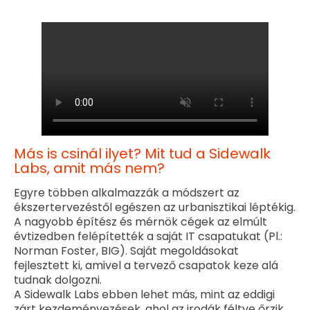
Más is csinál ilyet? Mit tud a Sidewalk
Labs, amit más nem?
Egyre többen alkalmazzák a módszert az
ékszertervezéstől egészen az urbanisztikai léptékig.
A nagyobb építész és mérnök cégek az elmúlt
évtizedben felépítették a saját IT csapatukat (Pl.:
Norman Foster, BIG). Saját megoldásokat
fejlesztett ki, amivel a tervező csapatok keze alá
tudnak dolgozni.
A Sidewalk Labs ebben lehet más, mint az eddigi
zárt kezdeményezések, ahol az irodák féltve őrzik