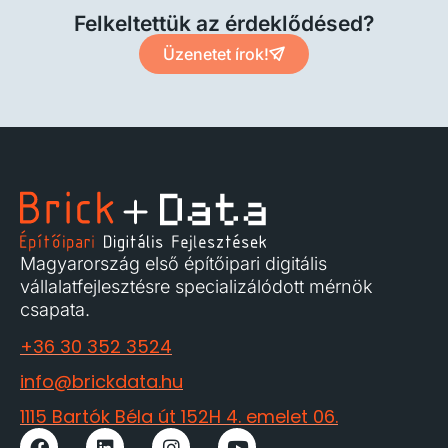
Felkeltettük az érdeklődésed?
Üzenetet írok!
Magyarország első építőipari digitális
vállalatfejlesztésre specializálódott mérnök
csapata.
+36 30 352 3524
info@brickdata.hu
1115 Bartók Béla út 152H 4. emelet 06.