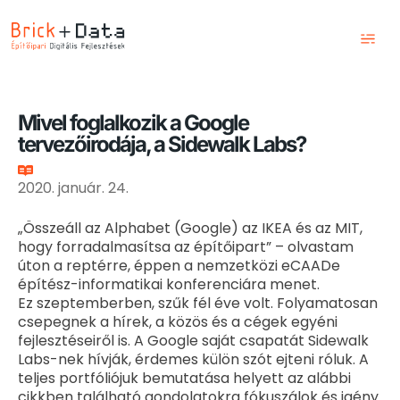
Kezdőlap
Szolgáltatások
Mivel foglalkozik a Google
tervezőirodája, a Sidewalk Labs?
Képzések
Blog
2020. január. 24.
Csapatunk
„Összeáll az Alphabet (Google) az IKEA és az MIT,
hogy forradalmasítsa az építőipart” – olvastam
Kapcsolat
úton a reptérre, éppen a nemzetközi eCAADe
építész-informatikai konferenciára menet.
Ez szeptemberben, szűk fél éve volt. Folyamatosan
csepegnek a hírek, a közös és a cégek egyéni
fejlesztéseiről is. A Google saját csapatát Sidewalk
Labs-nek hívják, érdemes külön szót ejteni róluk. A
teljes portfóliójuk bemutatása helyett az alábbi
cikkben található gondolatokra fókuszálok és igény