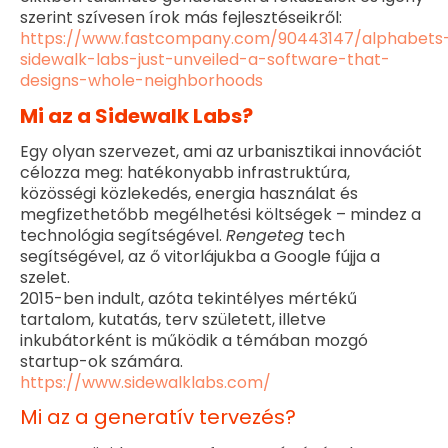
szerint szívesen írok más fejlesztéseikről:
https://www.fastcompany.com/90443147/alphabets
sidewalk-labs-just-unveiled-a-software-that-
designs-whole-neighborhoods
Mi az a Sidewalk Labs?
Egy olyan szervezet, ami az urbanisztikai innovációt
célozza meg: hatékonyabb infrastruktúra,
közösségi közlekedés, energia használat és
megfizethetőbb megélhetési költségek – mindez a
technológia segítségével.
Rengeteg
tech
segítségével, az ő vitorlájukba a Google fújja a
szelet.
2015-ben indult, azóta tekintélyes mértékű
tartalom, kutatás, terv született, illetve
inkubátorként is működik a témában mozgó
startup-ok számára.
https://www.sidewalklabs.com/
Mi az a generatív tervezés?