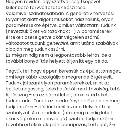
Nagyon röviden: egy szoftver segítségével
különböző tervváltozatok készítése.
Valamivel szabatosabban: A generatív tervezési
folyamat alatt algoritmusokat használunk, olyan
paraméterekre építve, amiket változtatni tudunk
(nevezzük őket változóknak : -) A paraméterek
értékeit cserélgetve akár végtelen számú
változatot tudunk
generálni,
amit utána szabályok
alapján meg tudunk szűrni.
Ez még mindig nem a legpontosabb leírás, de a
további bonyolítás helyett álljon itt egy példa.
Tegyük fel, hogy éppen keressük az épülettömeget,
ami leginkább kiszolgálja a megrendelő igényeit.
Tudunk játszani olyan paraméterekkel, mint az
épületmagasság, telekhatártól mért távolság, tető
lejtésszög – és ez bármi lehet, aminek értéket
tudunk adni. Ennek az eredményét előzetesen meg
tudjuk szűrni – például amit kizár a Helyi építési
szabályzat. A maradékot (ami még mindig lehet
akár végtelen mennyiségű) szintén tudjuk szűrni
további értékek alapján: benapozás, térfogat, É-i