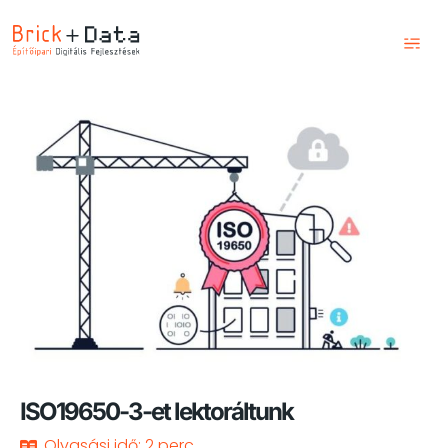
Kezdőlap
Szolgáltatások
Képzések
Blog
Csapatunk
Kapcsolat
ISO19650-3-et lektoráltunk
Olvasási idő: 2 perc