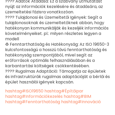
???? Adatok Átadása: Ez a szabvány útmutatást
nyújt az információk kezelésére és átadására, az
üzemeltetési fázisra vonatkozóan.
???? Tulajdonosi és Üzemeltetői Igények: Segít a
tulajdonosoknak és üzemeltetőknek abban, hogy
hatékonyan kommunikálják és kezeljék információs
követelményeiket. pl.: milyen részletes legyen a
modell
♻️ Fenntarthatóság és Hatékonyság: Az ISO 19650-3
kulcsfontosságú a hosszú távú fenntarthatóság és
hatékonyság szempontjából, mivel segít az
erőforrások optimális felhasználásában és a
karbantartási költségek csökkentésében.
???? Rugalmas Adaptáció: Támogatja az épületek
és infrastruktúrák rugalmas adaptációját a bérlői és
épület használói igények kapcsán.
hashtag
#
ISO19650
hashtag
#
Építőipar
hashtag
#
Információkezelés
hashtag
#
BIM
hashtag
#
Fenntarthatóság
hashtag
#
Innováció