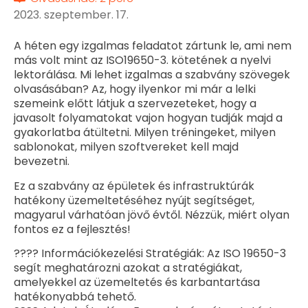
2023. szeptember. 17.
A héten egy izgalmas feladatot zártunk le, ami nem
más volt mint az ISO19650-3. kötetének a nyelvi
lektorálása. Mi lehet izgalmas a szabvány szövegek
olvasásában? Az, hogy ilyenkor mi már a lelki
szemeink előtt látjuk a szervezeteket, hogy a
javasolt folyamatokat vajon hogyan tudják majd a
gyakorlatba átültetni. Milyen tréningeket, milyen
sablonokat, milyen szoftvereket kell majd
bevezetni.
Ez a szabvány az épületek és infrastruktúrák
hatékony üzemeltetéséhez nyújt segítséget,
magyarul várhatóan jövő évtől. Nézzük, miért olyan
fontos ez a fejlesztés!
???? Információkezelési Stratégiák: Az ISO 19650-3
segít meghatározni azokat a stratégiákat,
amelyekkel az üzemeltetés és karbantartása
hatékonyabbá tehető.