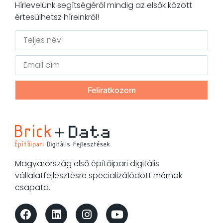
Hírlevelünk segítségéről mindig az elsők között
értesülhetsz híreinkről!
Feliratkozom
Magyarország első építőipari digitális
vállalatfejlesztésre specializálódott mérnök
csapata.