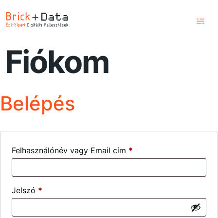
Kezdőlap
Fiókom
Szolgáltatások
Képzések
Belépés
Blog
Csapatunk
Kapcsolat
Felhasználónév vagy Email cím
*
Jelszó
*